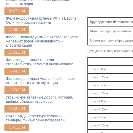
железных дорог
05.07.2014
Железнодорожная колея в РФ и в Европе.
Брус деревянный пропитанн
Отличия и характеристики
22.06.2014
Материал брус деревянный 
Щебень, используемый при строительстве
Объем комплекта брус дере
железных дорог. Разновидность и
классификация
Брус деревянный переводной п
26.05.2014
Железнодорожные тоннели -
строительство, ремонт и обслуживание
Брус (3.0 м)
12.04.2014
Брус (3.25 м)
Железнодорожные мосты - особенности
строительства и эксплуатации
Брус (3.5 м)
18.03.2014
Брус (3.75 м)
Украинские железные дороги. История,
Брус (4.0 м)
цифры, объемы, структура
17.02.2014
Брус (4.25м)
ОАО «РЖД» - структура компании,
Брус (4.5 м)
тендеры, финансовые показатели
Брус (4.75 м)
16.01.2014