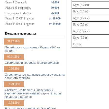
Рельс Р65 новый.
44 000
Брус (4.25м)
Рельс Р65 госрезерв.
39 000
Брус (4.5 м)
Подкладка КБ-65 БУ
26 000
Брус (4.75 м)
Рельс Р-65 СГ 1 группа
от 19 000
Рельс Р-50 СГ 1 группа
от 19 000
Брус (5.0 м)
Брус (5.25 м)
Полезные материалы
Брус (5.5 м)
31.12.2014
Итого
Переборка и сортировка Рельсов БУ на
складе.
06.11.2014
Сверление и торцовка (резка) рельсов
10.10.2014
Строительство железных дорог в условиях
сложного климата
14.09.2014
Совместные проекты Российских и
европейских компаний по строительству
жд дорог и поездов
16.08.2014
Локомотивы и тепловозы Российских