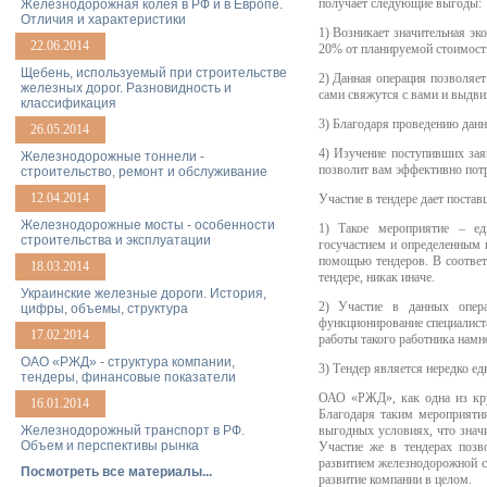
получает следующие выгоды:
Железнодорожная колея в РФ и в Европе.
Отличия и характеристики
1) Возникает значительная эк
22.06.2014
20% от планируемой стоимост
Щебень, используемый при строительстве
2) Данная операция позволяе
железных дорог. Разновидность и
сами свяжутся с вами и выдви
классификация
3) Благодаря проведению данн
26.05.2014
4) Изучение поступивших зая
Железнодорожные тоннели -
позволит вам эффективно потр
строительство, ремонт и обслуживание
12.04.2014
Участие в тендере дает поста
Железнодорожные мосты - особенности
1) Такое мероприятие – ед
строительства и эксплуатации
госучастием и определенным
помощью тендеров. В соотве
18.03.2014
тендере, никак иначе.
Украинские железные дороги. История,
2) Участие в данных опер
цифры, объемы, структура
функционирование специалиста
17.02.2014
работы такого работника намн
ОАО «РЖД» - структура компании,
3) Тендер является нередко е
тендеры, финансовые показатели
ОАО «РЖД», как одна из кру
16.01.2014
Благодаря таким мероприяти
Железнодорожный транспорт в РФ.
выгодных условиях, что знач
Объем и перспективы рынка
Участие же в тендерах поз
развитием железнодорожной с
Посмотреть все материалы...
развитие компании в целом.