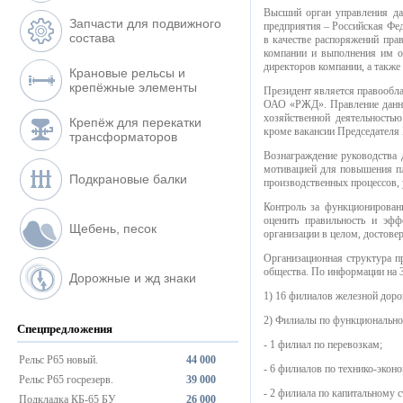
Высший орган управления да
Запчасти для подвижного
предприятия – Российская Фед
состава
в качестве распоряжений пра
компании и выполнения им оп
директоров компании, а также
Крановые рельсы и
крепёжные элементы
Президент является правообл
ОАО «РЖД». Правление данно
хозяйственной деятельностью
Крепёж для перекатки
кроме вакансии Председателя
трансформаторов
Вознаграждение руководства 
мотивацией для повышения пл
Подкрановые балки
производственных процессов, 
Контроль за функционирова
оценить правильность и эфф
Щебень, песок
организации в целом, достове
Организационная структура 
общества. По информации на 3
Дорожные и жд знаки
1) 16 филиалов железной доро
2) Филиалы по функционально
Спецпредложения
- 1 филиал по перевозкам;
Рельс Р65 новый.
44 000
- 6 филиалов по технико-экон
Рельс Р65 госрезерв.
39 000
- 2 филиала по капитальному с
Подкладка КБ-65 БУ
26 000