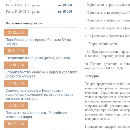
- 5 филиалов по ремонту подв
Рельс Р-65 СГ 1 группа
от 19 000
Рельс Р-50 СГ 1 группа
от 19 000
- 4 филиала по путевому хозяй
- 3 филиала по информатизации
Полезные материалы
- 1 филиал по социальной сфер
31.12.2014
- 10 филиалов - проектных бю
Переборка и сортировка Рельсов БУ на
складе.
- 15 прочих филиалов.
06.11.2014
3) Представительства орган
Словакии, Украине, Финлянди
Сверление и торцовка (резка) рельсов
4) Прочие дочерние и зав
10.10.2014
имуществом ОАО «РЖД».
Строительство железных дорог в условиях
Тендеры
сложного климата
14.09.2014
Тендер представляет собой к
выполнению работ по предва
Совместные проекты Российских и
моменты. Заключение контра
европейских компаний по строительству
условия выполнения обязател
жд дорог и поездов
процедур, направленные на о
16.08.2014
«соревнований», участвовать
процедуре происходит конкур
Локомотивы и тепловозы Российских
показателям (например, цена
железных дорог
выгодное из них.
05.07.2014
Проведение тендеров выгодно