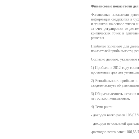
Финансовые показатели дея
Финансовые показатели деяте
информация содержится в бухг
и принятии на основе такого 
за счет регулировки ее деят
критических точек в деятель
решения.
Наиболее полезным для данны
показателей прибыльности, ре
Согласно данным, указанным 
1) Прибыль в 2012 году состав
протяжении трех лет уменьшае
2) Рентабельность прибыли в 
свидетельствует об уменьшени
3) Оборачиваемость активов в 
лет остался неизменным;
4) Темп роста:
- доходов всего равен 106,03 
- доходов от основной деятель
-расходов всего равен 106,83 