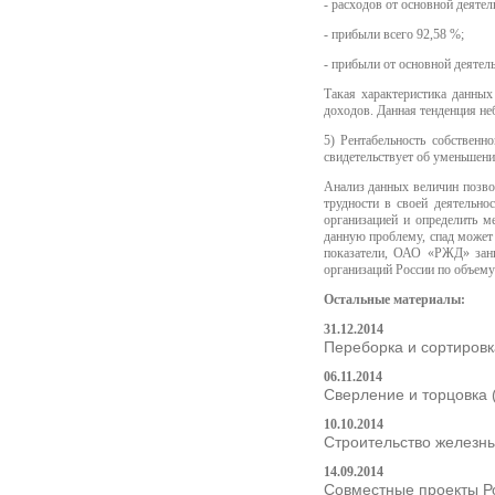
- расходов от основной деятел
- прибыли всего 92,58 %;
- прибыли от основной деятель
Такая характеристика данных
доходов. Данная тенденция не
5) Рентабельность собственн
свидетельствует об уменьшени
Анализ данных величин позво
трудности в своей деятельно
организацией и определить м
данную проблему, спад может
показатели, ОАО «РЖД» заним
организаций России по объему
Остальные материалы:
31.12.2014
Переборка и сортировк
06.11.2014
Сверление и торцовка 
10.10.2014
Строительство железны
14.09.2014
Совместные проекты Ро