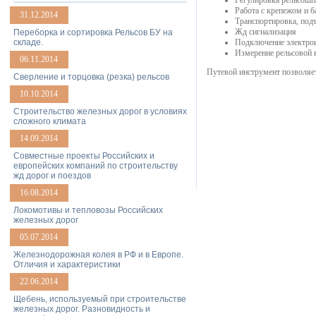
Регулировка рельсошп
Работа с крепежом и б
31.12.2014
Транспортировка, под
Жд сигнализация
Переборка и сортировка Рельсов БУ на
складе.
Подключение электрои
Измерение рельсовой к
06.11.2014
Путевой инструмент позволяет
Сверление и торцовка (резка) рельсов
10.10.2014
Строительство железных дорог в условиях
сложного климата
14.09.2014
Совместные проекты Российских и
европейских компаний по строительству
жд дорог и поездов
16.08.2014
Локомотивы и тепловозы Российских
железных дорог
05.07.2014
Железнодорожная колея в РФ и в Европе.
Отличия и характеристики
22.06.2014
Щебень, используемый при строительстве
железных дорог. Разновидность и