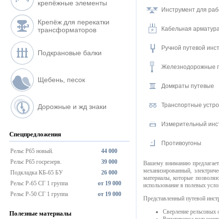
крепёжные элементы
Инструмент для раб
Крепёж для перекатки
Кабельная арматура
трансформаторов
Ручной путевой инс
Подкрановые балки
Железнодорожные п
Щебень, песок
Домкраты путевые
Транспортные устро
Дорожные и жд знаки
Измерительный инс
Спецпредложения
Противоугоны
Рельс Р65 новый.
44 000
Рельс Р65 госрезерв.
39 000
Вашему вниманию предлагает
механизированный, электриче
Подкладка КБ-65 БУ
26 000
материалы, которые позволяю
Рельс Р-65 СГ 1 группа
от 19 000
использование в полевых усло
Рельс Р-50 СГ 1 группа
от 19 000
Представленный путевой инстр
Сверление рельсовых о
Полезные материалы