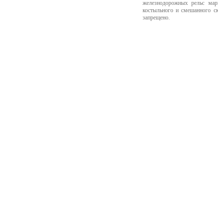
железнодорожных рельс мар
костыльного и смешанного с
запрещено.