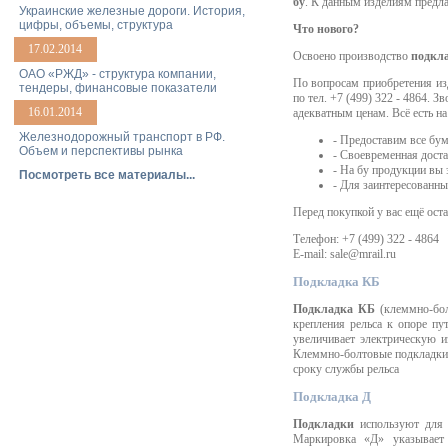
бу
. К данным изделиям предла
Украинские железные дороги. История,
цифры, объемы, структура
Что нового?
17.02.2014
Освоено производство
подкла
ОАО «РЖД» - структура компании,
По вопросам приобретения из
тендеры, финансовые показатели
по тел. +7 (499) 322 - 4864. 
16.01.2014
адекватным ценам. Всё есть на
Железнодорожный транспорт в РФ.
- Предоставим все бум
Объем и перспективы рынка
- Своевременная доста
- На бу продукции вы 
Посмотреть все материалы...
- Для заинтересованны
Перед покупкой у вас ещё ост
Телефон: +7 (499) 322 - 4864
E-mail: sale@mrail.ru
Подкладка КБ
Подкладка КБ
(клеммно-бол
крепления рельса к опоре п
увеличивает электрическую и
Клеммно-болтовые подкладки 
сроку службы рельса
Подкладка Д
Подкладки
используют для
Маркировка «Д» указывает