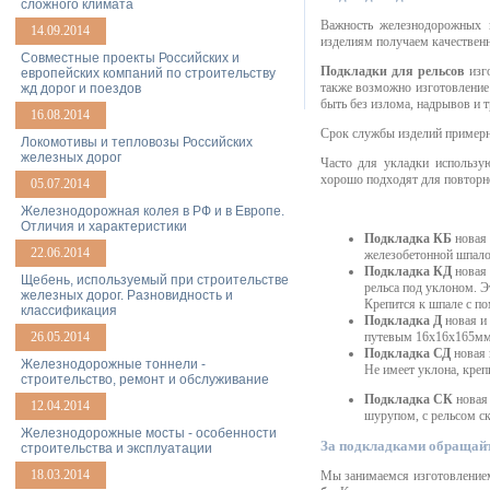
сложного климата
Важность железнодорожных 
14.09.2014
изделиям получаем качественно
Совместные проекты Российских и
Подкладки для рельсов
изго
европейских компаний по строительству
также возможно изготовление
жд дорог и поездов
быть без излома, надрывов и 
16.08.2014
Срок службы изделий примерн
Локомотивы и тепловозы Российских
железных дорог
Часто для укладки использ
хорошо подходят для повторно
05.07.2014
Железнодорожная колея в РФ и в Европе.
Отличия и характеристики
Подкладка КБ
новая 
22.06.2014
железобетонной шпало
Подкладка КД
новая 
Щебень, используемый при строительстве
рельса под уклоном. Э
железных дорог. Разновидность и
Крепится к шпале с п
классификация
Подкладка Д
новая и 
путевым 16х16х165мм.
26.05.2014
Подкладка СД
новая 
Железнодорожные тоннели -
Не имеет уклона, кре
строительство, ремонт и обслуживание
Подкладка СК
новая 
12.04.2014
шурупом, с рельсом с
Железнодорожные мосты - особенности
За подкладками обращайт
строительства и эксплуатации
18.03.2014
Мы занимаемся изготовлением