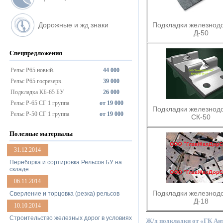
Дорожные и жд знаки
Подкладки железнод
Д-50
Спецпредложения
Рельс Р65 новый.
44 000
Рельс Р65 госрезерв.
39 000
Подкладка КБ-65 БУ
26 000
Рельс Р-65 СГ 1 группа
от 19 000
Подкладки железнод
Рельс Р-50 СГ 1 группа
от 19 000
СК-50
Полезные материалы
31.12.2014
Переборка и сортировка Рельсов БУ на
складе.
06.11.2014
Подкладки железнод
Сверление и торцовка (резка) рельсов
Д-18
10.10.2014
Строительство железных дорог в условиях
Ж/д подкладки от «ГК Ант